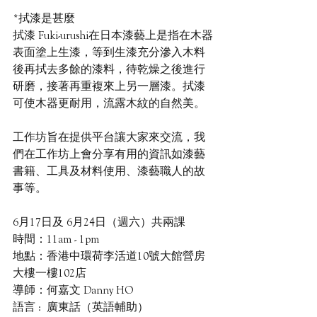
*拭漆是甚麼  
拭漆 Fuki-urushi在日本漆藝上是指在木器
表面塗上生漆，等到生漆充分滲入木料
後再拭去多餘的漆料，待乾燥之後進行
研磨，接著再重複來上另一層漆。拭漆
可使木器更耐用，流露木紋的自然美。
工作坊旨在提供平台讓大家來交流，我
們在工作坊上會分享有用的資訊如漆藝
書籍、工具及材料使用、漆藝職人的故
事等。
6月17日及 6月24日（週六）共兩課
時間：11am - 1pm
地點：香港中環荷李活道10號大館營房
大樓一樓102店
導師：何嘉文 Danny HO
語言 :  廣東話（英語輔助）