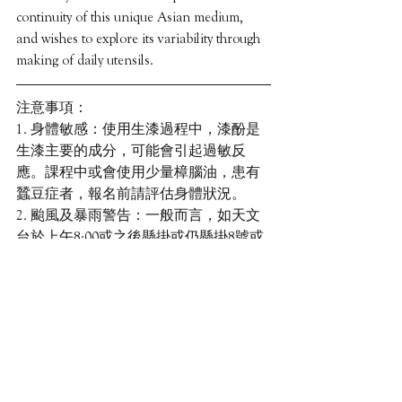
continuity of this unique Asian medium, 
and wishes to explore its variability through 
making of daily utensils.
注意事項：
1. 身體敏感：使用生漆過程中，漆酚是
生漆主要的成分，可能會引起過敏反
應。課程中或會使用少量樟腦油，患有
蠶豆症者，報名前請評估身體狀況。
2. 颱風及暴雨警告：一般而言，如天文
台於上午8:00或之後懸掛或仍懸掛8號或
以上風球、紅色暴雨或黑色暴雨警告，
課程將會取消，將另安排日子補課。
3. 缺席：若學員未能完成課程或缺席，
主辦機構恕不安排退款。 我們可儘量提
供技術支援指導，務求協助學員趕上進
度。