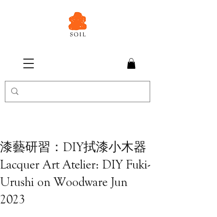
漆藝研習：DIY拭漆小木器
Lacquer Art Atelier: DIY Fuki-
Urushi on Woodware Jun
2023