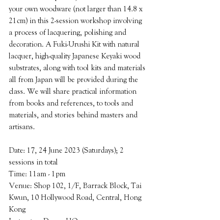
your own woodware (not larger than 14.8 x 
21cm) in this 2-session workshop involving 
a process of lacquering, polishing and 
decoration. A Fuki-Urushi Kit with natural 
lacquer, high-quality Japanese Keyaki wood 
substrates, along with tool kits and materials 
all from Japan will be provided during the 
class. We will share practical information 
from books and references, to tools and 
materials, and stories behind masters and 
artisans.
Date: 17, 24 June 2023 (Saturdays); 2 
sessions in total
Time: 11am - 1pm
Venue: Shop 102, 1/F, Barrack Block, Tai 
Kwun, 10 Hollywood Road, Central, Hong 
Kong