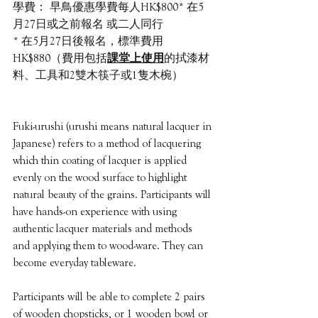
學費：
 早鳥優惠學費每人HK$800* 在5
月27日或之前報名 或二人同行
* 在5月27日後報名，標準費用
HK$880
（費用包括
課堂上使用
的拭漆材
料、工具和2雙木筷子或1隻木椀）
Fuki-urushi (urushi means natural lacquer in 
Japanese) refers to a method of lacquering 
which thin coating of lacquer is applied 
evenly on the wood surface to highlight 
natural beauty of the grains. Participants will 
have hands-on experience with using 
authentic lacquer materials and methods 
and applying them to wood-ware. They can 
become everyday tableware. 
Participants will be able to complete 2 pairs 
of wooden chopsticks, or 1 wooden bowl or 