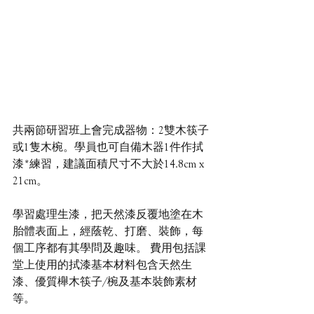
共兩節研習班上會完成器物：2雙木筷子
或1隻木椀。學員也可自備木器1件作拭
漆*練習，建議面積尺寸不大於14.8cm x 
21cm。
學習處理生漆，把天然漆反覆地塗在木
胎體表面上，經蔭乾、打磨、裝飾，每
個工序都有其學問及趣味。 費用包括課
堂上使用的拭漆基本材料包含天然生
漆、優質櫸木筷子/椀及基本裝飾素材
等。