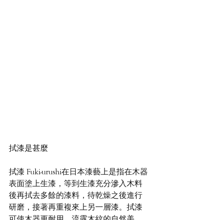
拭漆是甚麼  
拭漆 Fuki-urushi在日本漆藝上是指在木器
表面塗上生漆，等到生漆充分滲入木料
後再拭去多餘的漆料，待乾燥之後進行
研磨，接著再重複來上另一層漆。拭漆
可使木器更耐用，流露木紋的自然美。