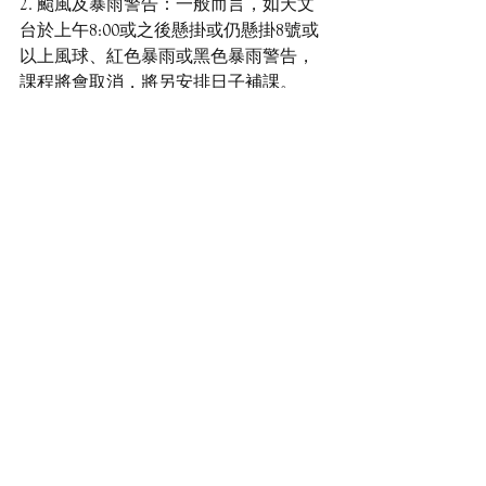
2. 颱風及暴雨警告：一般而言，如天文
台於上午8:00或之後懸掛或仍懸掛8號或
以上風球、紅色暴雨或黑色暴雨警告，
課程將會取消，將另安排日子補課。
3. 缺席：若學員未能完成課程或缺席，
主辦機構恕不安排退款。 我們可儘量提
供技術支援指導，務求協助學員趕上進
度。
備註：
- 課程主要引導學員通過漆藝，深入了解
漆的 特性及製作過程，並體驗當中漆藝
的部分基本工序製作技巧。
- SOIL 土壤文創保留研習班內容的版權
及修訂的權利。
Precautions: 
1. Allergy: When applying lacquer, Urushiol 