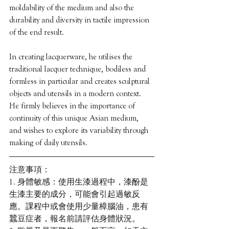
moldability of the medium and also the 
durability and diversity in tactile impression 
of the end result.
In creating lacquerware, he utilises the 
traditional lacquer technique, bodiless and 
formless in particular and creates sculptural 
objects and utensils in a modern context. 
He firmly believes in the importance of 
continuity of this unique Asian medium, 
and wishes to explore its variability through 
making of daily utensils.
注意事項：
1. 身體敏感：使用生漆過程中，漆酚是
生漆主要的成分，可能會引起過敏反
應。課程中或會使用少量樟腦油，患有
蠶豆症者，報名前請評估身體狀況。