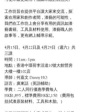
工作坊旨在提供平台讓大家來交流，探
索在用家和創作者間，漆藝的可能性，
我們在工作坊上會分享有用的資訊如漆
藝書籍、工具及材料使用、漆藝職人的
故事等，更有網上輔導示範。
4月15日、4月22日及 4月29日（週六）共
三課
時間：11am - 1pm
地點：香港中環荷李活道10號大館營房
大樓一樓102店
導師：何嘉文 Danny HO
語言 :  廣東話（英語輔助）
學費： 二人同行優惠學費每人
HK$1,895，標準費用HK$2,150 （費用包
括拭漆原裝材料、工具和木胎。）