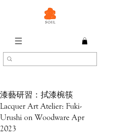
漆藝研習：拭漆椀筷
Lacquer Art Atelier: Fuki-
Urushi on Woodware Apr
2023